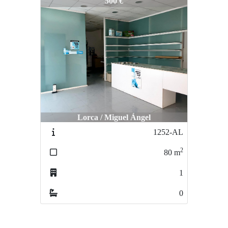
790-AL
500 €
Lorca / Miguel Ángel
1252-AL
2
80
m
1
0