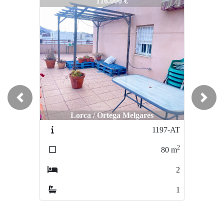
883-CA
116.000 €
Previous
Next
Lorca / Ortega Melgares
1197-AT
2
80
m
2
1