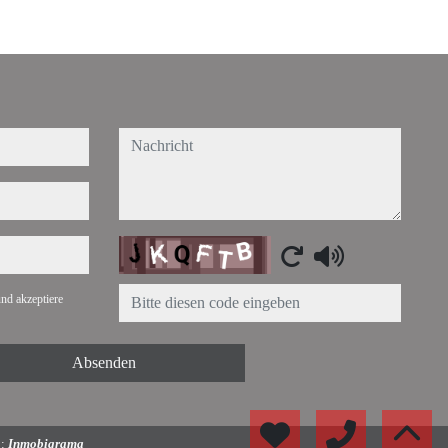
nachricht
Captcha
nd akzeptiere
Absenden
g:
Inmobigrama