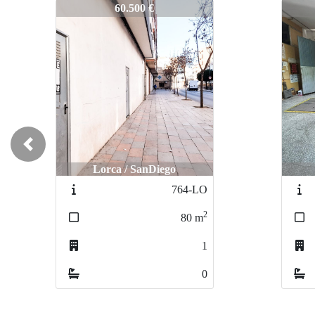
1277-OF
1277
60.500 €
Previous
Lorca / SanDiego
764-LO
2
80
m
1
0