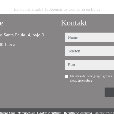
Inmobiliaria Erik | Tu Agencia de Confianza en Lorca
e
Kontakt
o Santa Paula, 4, bajo 3
name
00 Lorca
telefon
e-mail
Ich haben die bedingungen gelesen u
diese.
datenschutz
liaria Erik
·
Datenschutz
·
Cookie-richtlinie
·
Rechtliche warnung
· Unterstützun