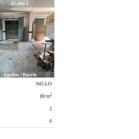
-OF
87.000 €
Águilas / Barrio
945-LO
2
80
m
2
0