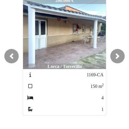
1280-PI
200.000 €
Previous
Next
Lorca / Torrecilla
1169-CA
2
150
m
4
1