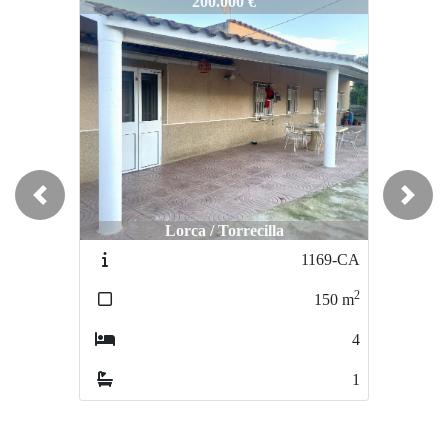
1087-PI
200.000 €
Previous
Next
Lorca / Torrecilla
1169-CA
2
150
m
4
1