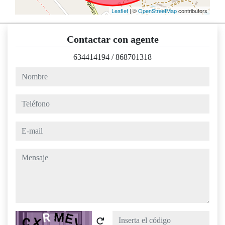
Leaflet
| ©
OpenStreetMap
contributors
Contactar con agente
634414194
/
868701318
nombre
teléfono
e-mail
mensaje
Captcha