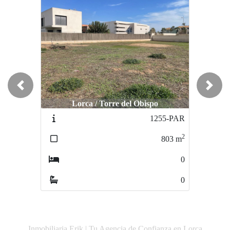
Previous
Next
Lorca / Torre del Obispo
Lorca / Aguaderas
1255-PAR
1059-PAR
2
2
803
m
20000
m
0
0
0
0
Inmobiliaria Erik | Tu Agencia de Confianza en Lorca