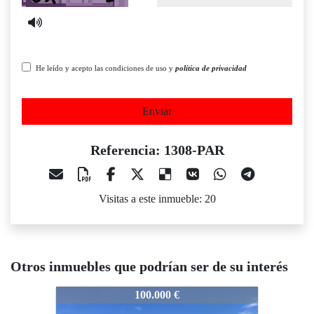
He leído y acepto las condiciones de uso y
política de privacidad
Enviar
Referencia: 1308-PAR
Visitas a este inmueble: 20
Otros inmuebles que podrían ser de su interés
1308-PAR
1308-PAR
1308-P
100.000 €
90.000 €