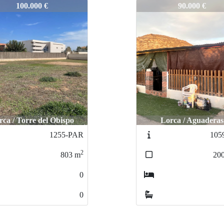
PAR
792-PAR
100.000 €
90.000 €
rca / Torre del Obispo
Lorca / Aguaderas
1255-PAR
105
2
803
m
20
0
0