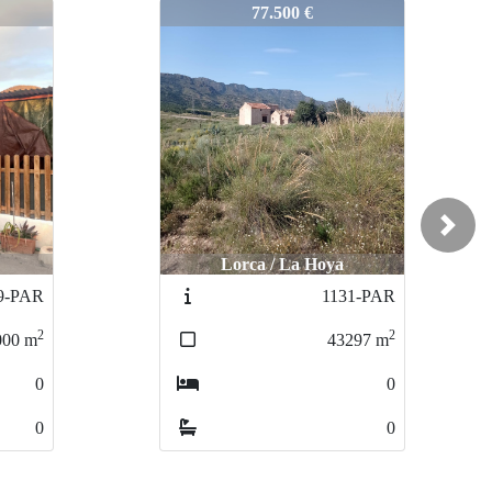
792-PAR
77.500 €
Next
Lorca / La Hoya
9-PAR
1131-PAR
2
2
000
m
43297
m
0
0
0
0