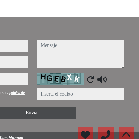
mensaje
Captcha
e uso y
política de
Enviar
Inmobigrama