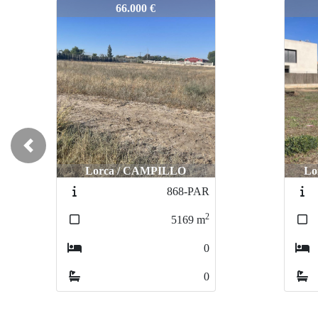
792-PAR
792-
66.000 €
Previous
Lorca / CAMPILLO
Lo
868-PAR
2
5169
m
0
0