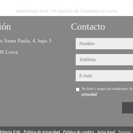
Inmobiliaria Erik | Tu Agencia de Confianza en Lorca
ión
Contacto
o Santa Paula, 4, bajo 3
nombre
00 Lorca
teléfono
e-mail
He leído y acepto las condiciones d
privacidad
iliaria Erik
·
Política de privacidad
·
Política de cookies
·
Aviso legal
· Soporte: