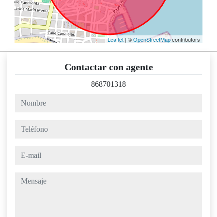
Leaflet
| ©
OpenStreetMap
contributors
Contactar con agente
868701318
nombre
teléfono
e-mail
mensaje