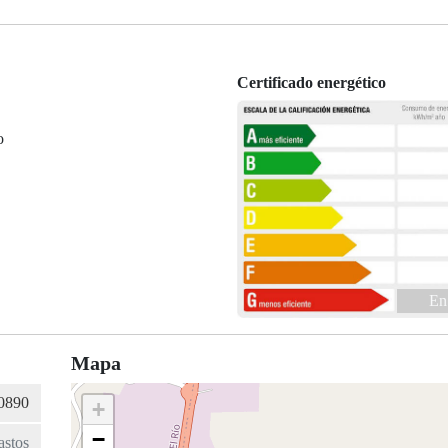
Certificado energético
o
En
Mapa
+
−