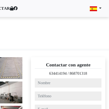
CTAR
Contactar con agente
634414194
/
868701318
nombre
teléfono
e-mail