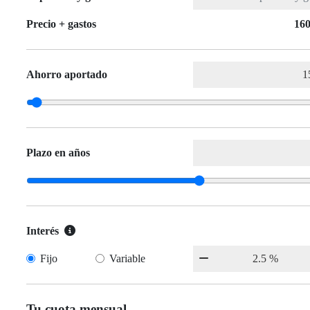
Precio + gastos
160
Ahorro aportado
Plazo en años
Interés
Fijo
Variable
Tu cuota mensual