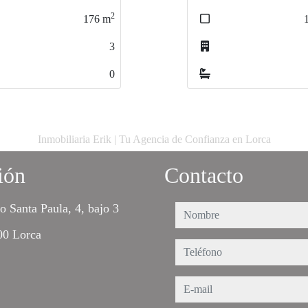
2
2
106
106
m
m
1
1
1
0
0
Inmobiliaria Erik | Tu Agencia de Confianza en Lorca
ión
Contacto
o Santa Paula, 4, bajo 3
nombre
00 Lorca
teléfono
e-mail