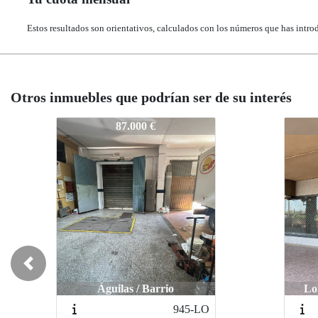
Estos resultados son orientativos, calculados con los números que has intro
Otros inmuebles que podrían ser de su interés
1159-NA
1159-NA
1159-
1159
144.899 €
144.899 €
Previous
Lorca / Av Juan Carlos I
Lorca / Av Juan Carlos I
1267-BA
1267-BA